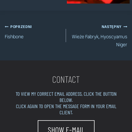
Nawigacja
POPRZEDNI
NASTĘPNY
Fishbone
Wieże Fabryk, Hyoscyamus
wpisu
Niger
CONTACT
TO VIEW MY CORRECT EMAIL ADDRESS, CLICK THE BUTTON
BELOW.
CLICK AGAIN TO OPEN THE MESSAGE FORM IN YOUR EMAIL
CLIENT.
SHOW E-MAIL