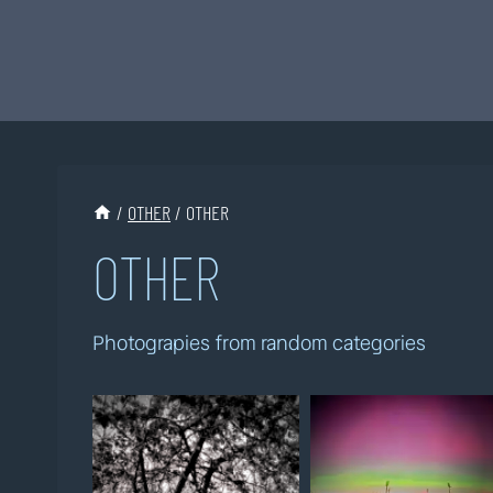
Przejdź
do
treści
/
OTHER
/
OTHER
OTHER
Photograpies from random categories