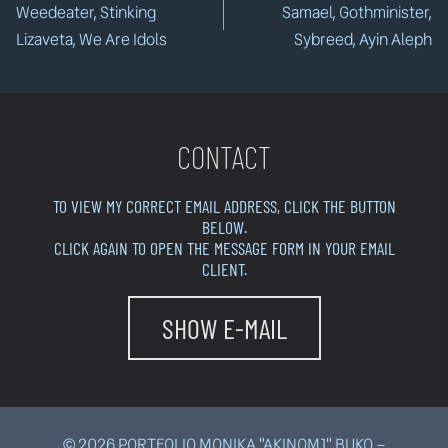
Weedeater, Stinking
Samael, Gothminister,
wpisu
Lizaveta, We Are Idols
Sybreed, Ayin Aleph
CONTACT
TO VIEW MY CORRECT EMAIL ADDRESS, CLICK THE BUTTON
BELOW.
CLICK AGAIN TO OPEN THE MESSAGE FORM IN YOUR EMAIL
CLIENT.
SHOW E-MAIL
© 2026 PORTFOLIO MONIKA "AKINOM1" BUKO –