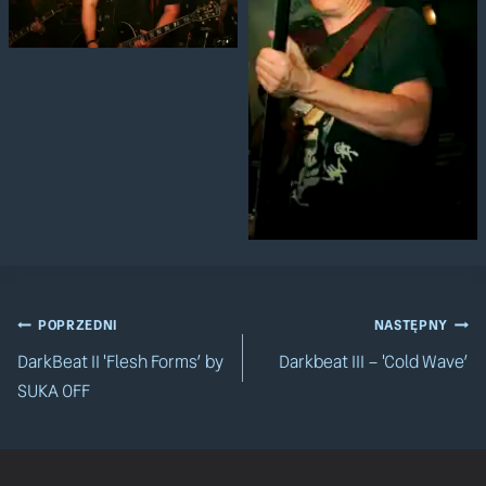
Nawigacja
POPRZEDNI
NASTĘPNY
DarkBeat II 'Flesh Forms’ by
Darkbeat III – 'Cold Wave’
wpisu
SUKA OFF