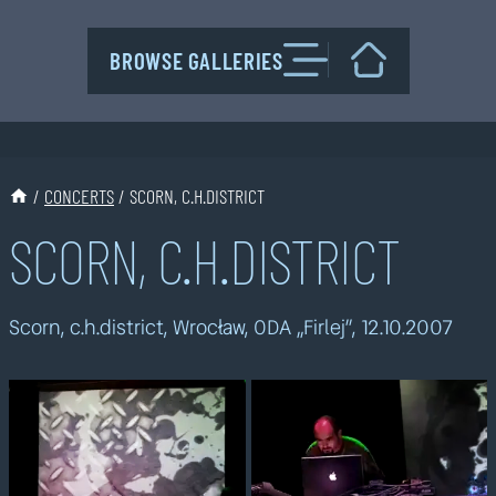
Przejdź
do
BROWSE GALLERIES
treści
/
CONCERTS
/
SCORN, C.H.DISTRICT
SCORN, C.H.DISTRICT
Scorn, c.h.district, Wrocław, ODA „Firlej”, 12.10.2007