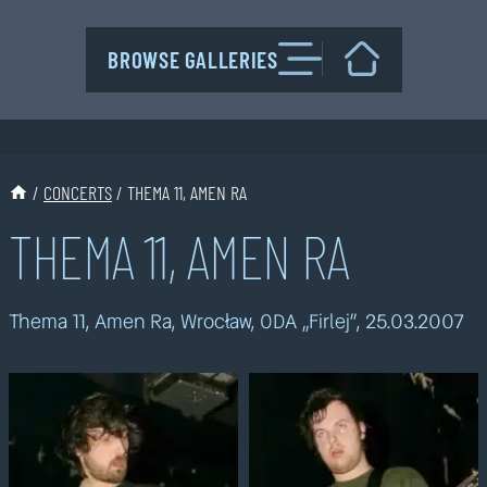
Przejdź
do
BROWSE GALLERIES
treści
/
CONCERTS
/
THEMA 11, AMEN RA
THEMA 11, AMEN RA
Thema 11, Amen Ra, Wrocław, ODA „Firlej”, 25.03.2007