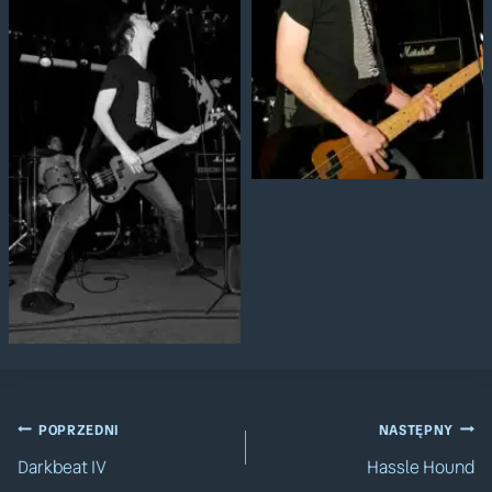
Nawigacja
POPRZEDNI
NASTĘPNY
Darkbeat IV
Hassle Hound
wpisu