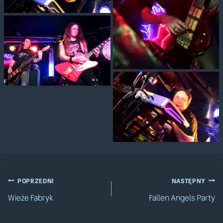
Nawigacja
POPRZEDNI
NASTĘPNY
Wieże Fabryk
Fallen Angels Party
wpisu